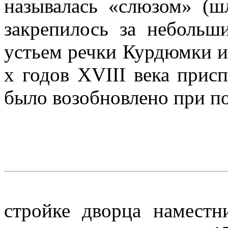
называлась «слюзом» (ш
закрепилось за неболь
устьем речки Курдюмки и
х годов XVIII века прис
было возобновлено при п
стройке дворца наместн