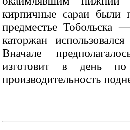
окаймлявшим нижний п
кирпичные сараи были п
предместье Тобольска 
каторжан использовался
Вначале предполагало
изготовит в день п
производительность подн