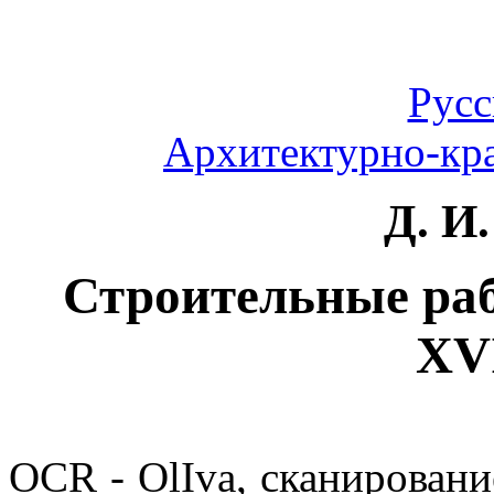
Русс
Архитектурно-кра
Д. И
Строительные ра
XVI
OCR - OlIva, сканировани